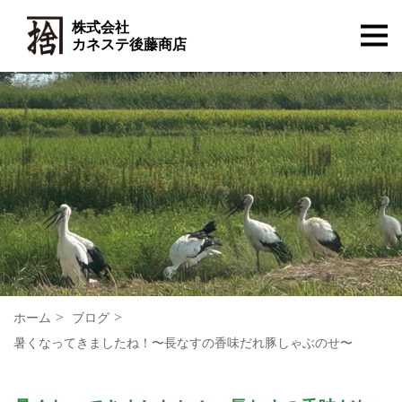
株式会社
カネステ後藤商店
ホーム
ブログ
暑くなってきましたね！〜長なすの香味だれ豚しゃぶのせ〜